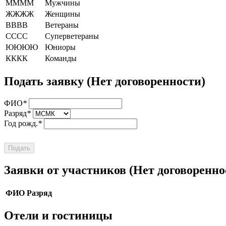
ММММ
Мужчины
ЖЖЖЖ
Женщины
ВВВВ
Ветераны
СССС
Суперветераны
ЮЮЮЮ
Юниоры
КККК
Команды
Подать заявку
(Нет договоренности)
ФИО
*
Разряд
*
Год рожд.
*
Подать
Заявки от участников
(Нет договоренно
ФИО
Разряд
Отели и гостиницы