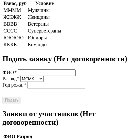
Взнос, руб
Условие
ММММ
Мужчины
ЖЖЖЖ
Женщины
ВВВВ
Ветераны
СССС
Суперветераны
ЮЮЮЮ
Юниоры
КККК
Команды
Подать заявку
(Нет договоренности)
ФИО
*
Разряд
*
Год рожд.
*
Подать
Заявки от участников
(Нет
договоренности)
ФИО
Разряд