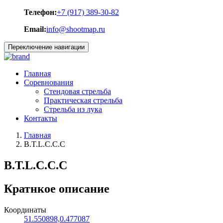
Телефон:
+7 (917) 389-30-82
Email:
info@shootmap.ru
Переключение навигации
Главная
Соревнования
Стендовая стрельба
Практическая стрельба
Стрельба из лука
Контакты
Главная
B.T.L.C.C.C
B.T.L.C.C.C
Кратнкое описание
Координаты
51.550898,0.477087