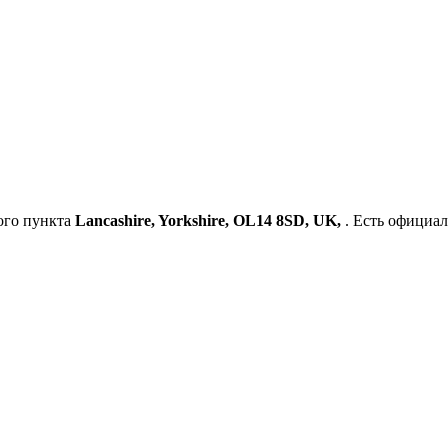
ого пункта
Lancashire, Yorkshire, OL14 8SD, UK,
. Есть официал